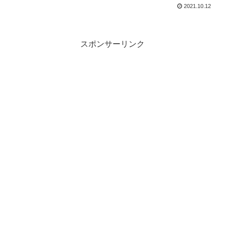
2021.10.12
スポンサーリンク