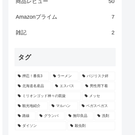
商品レビュー
50
Amazonプライム
7
雑記
2
タグ
押忍！番長3
ラーメン
バジリスク絆
北海道名産品
エスパス
男性用下着
ミリオンゴッド神々の凱旋
メッセ
観光地紹介
マルハン
ベガスベガス
路線
グランパ
無印良品
洗剤
ダイソン
殺虫剤