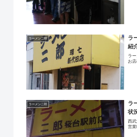
ラ
ラーメン二郎
紹
ラー
お店
ラ
ラーメン二郎
状
西武
営業