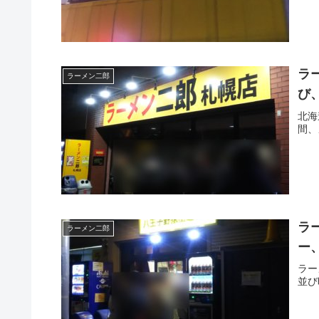
ラ
ラーメン二郎
び
北海
間、
ラ
ラーメン二郎
ー
ラー
並び