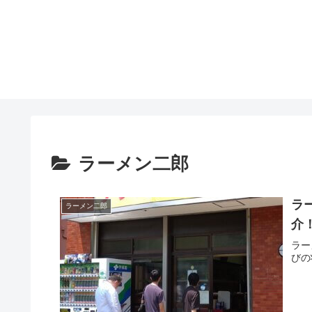
ラーメン二郎
ラ
ラーメン二郎
介
ラー
びの