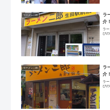
ラ
ラーメン二郎
介
ラー
びの
ラ
ラーメン二郎
介
ラー
びの