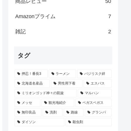
商品レビュー
50
Amazonプライム
7
雑記
2
タグ
押忍！番長3
ラーメン
バジリスク絆
北海道名産品
男性用下着
エスパス
ミリオンゴッド神々の凱旋
マルハン
メッセ
観光地紹介
ベガスベガス
無印良品
洗剤
路線
グランパ
ダイソン
殺虫剤