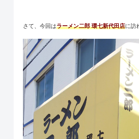
さて、今回は
ラーメン二郎 環七新代田店
に訪