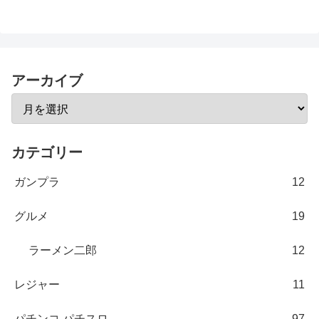
アーカイブ
カテゴリー
ガンプラ
12
グルメ
19
ラーメン二郎
12
レジャー
11
パチンコ パチスロ
97