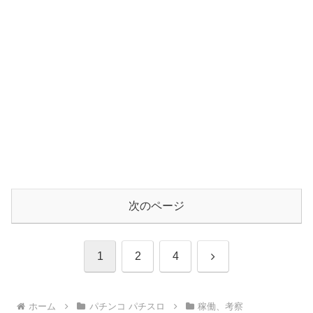
次のページ
次
1
2
4
へ
ホーム
パチンコ パチスロ
稼働、考察