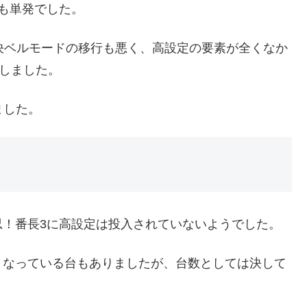
も単発でした。
決ベルモードの移行も悪く、高設定の要素が全くなか
にしました。
ました。
忍！番長3に高設定は投入されていないようでした。
となっている台もありましたが、台数としては決して