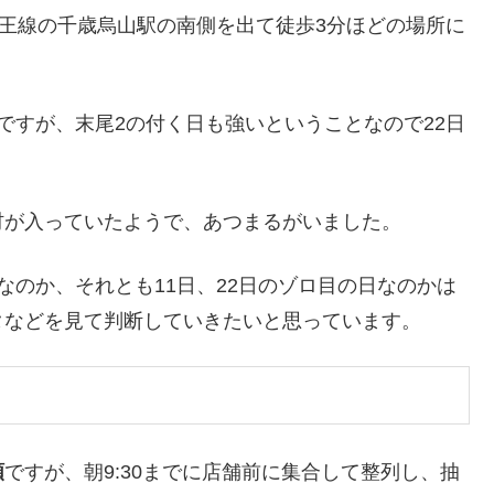
京王線の千歳烏山駅の南側を出て徒歩3分ほどの場所に
ですが、末尾2の付く日も強いということなので22日
材が入っていたようで、あつまるがいました。
なのか、それとも11日、22日のゾロ目の日なのかは
タなどを見て判断していきたいと思っています。
順
ですが、朝9:30までに店舗前に集合して整列し、抽