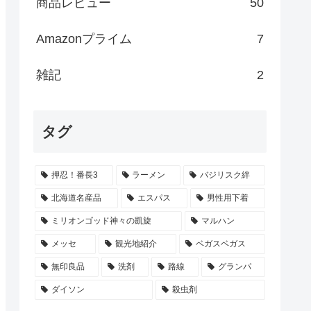
商品レビュー
50
Amazonプライム
7
雑記
2
タグ
押忍！番長3
ラーメン
バジリスク絆
北海道名産品
エスパス
男性用下着
ミリオンゴッド神々の凱旋
マルハン
メッセ
観光地紹介
ベガスベガス
無印良品
洗剤
路線
グランパ
ダイソン
殺虫剤