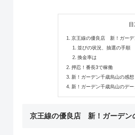
目
京王線の優良店 新！ガーデ
並びの状況、抽選の手順
換金率は
押忍！番長3で稼働
新！ガーデン千歳烏山の感想
新！ガーデン千歳烏山のデー
京王線の優良店 新！ガーデン