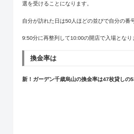
選を受けることになります。
自分が訪れた日は50人ほどの並びで自分の番号
9:50分に再整列して10:00の開店で入場とな
換金率は
新！ガーデン千歳烏山の換金率は47枚貸しの5