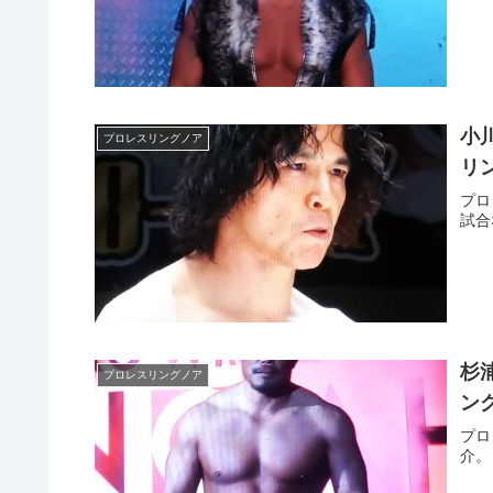
小
プロレスリングノア
リ
プロ
試合
杉
プロレスリングノア
ン
プロ
介。