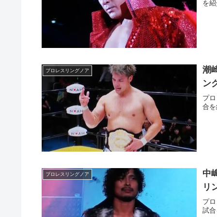
を紹
潮
プロレスリングノア
ン
プロ
合を
中
プロレスリングノア
リ
プロ
試合