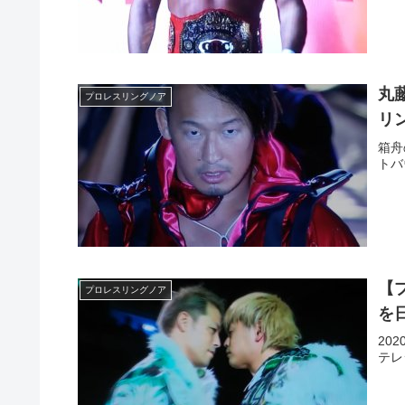
丸
プロレスリングノア
リ
箱舟
トバ
【
プロレスリングノア
を
20
テレ