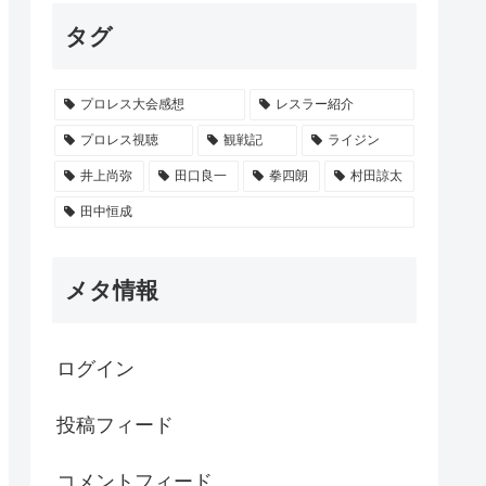
タグ
プロレス大会感想
レスラー紹介
プロレス視聴
観戦記
ライジン
井上尚弥
田口良一
拳四朗
村田諒太
田中恒成
メタ情報
ログイン
投稿フィード
コメントフィード