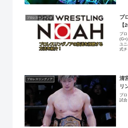
プ
プロレスリングノア
【2
プロ
(G
ユニ
式チ
清
プロレスリングノア
リ
プロ
試合