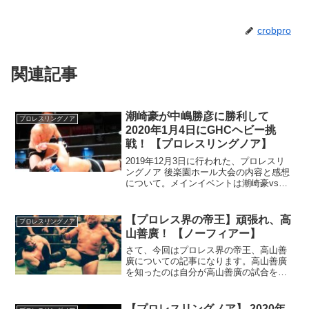
crobpro
関連記事
潮崎豪が中嶋勝彦に勝利して
プロレスリングノア
2020年1月4日にGHCヘビー挑
戦！ 【プロレスリングノア】
2019年12月3日に行われた、プロレスリ
ングノア 後楽園ホール大会の内容と感想
について。メインイベントは潮崎豪vs中
嶋勝彦。
【プロレス界の帝王】頑張れ、高
プロレスリングノア
山善廣！ 【ノーフィアー】
さて、今回はプロレス界の帝王、高山善
廣についての記事になります。高山善廣
を知ったのは自分が高山善廣の試合を初
めて見たのは1995年頃の新日本プロレ
ス vs UWFインターでした。その時の印
象は背は大きいけど技があまり無く、な
【プロレスリングノア】 2020年