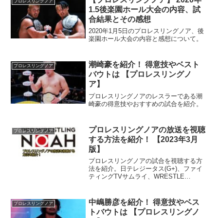
プロレスリングノア
おかつ技もあまり...
1.5後楽園ホール大会の内容、試
合結果とその感想
2020年1月5日のプロレスリングノア、後
楽園ホール大会の内容と感想について。
潮崎豪を紹介！ 得意技やベスト
プロレスリングノア
バウトは 【プロレスリングノ
ア】
プロレスリングノアのレスラーである潮
崎豪の得意技やおすすめの試合を紹介。
プロレスリングノアの放送を視聴
プロレスリングノア
する方法を紹介！ 【2023年3月
版】
プロレスリングノアの試合を視聴する方
法を紹介。日テレジータス(G+)、ファイ
ティングTVサムライ、WRESTLE
UNIVERSE(レッスルユニバース)、
AbemaTV(アベマTV)、YouTubeプロレス
リングノア公式チャンネルの視聴方法な
中嶋勝彦を紹介！ 得意技やベス
プロレスリングノア
どを紹介しています。
トバウトは 【プロレスリングノ