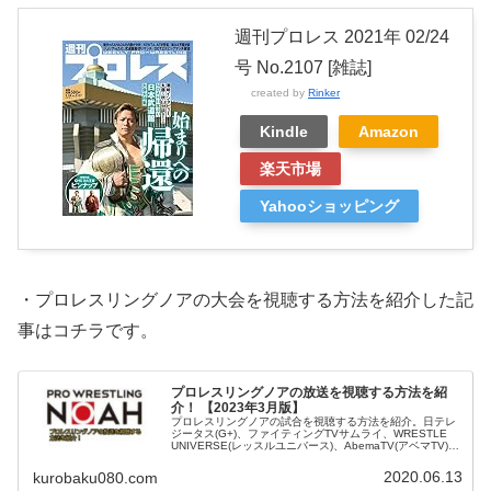
週刊プロレス 2021年 02/24
号 No.2107 [雑誌]
created by
Rinker
Kindle
Amazon
楽天市場
Yahooショッピング
・プロレスリングノアの大会を視聴する方法を紹介した記
事はコチラです。
プロレスリングノアの放送を視聴する方法を紹
介！ 【2023年3月版】
プロレスリングノアの試合を視聴する方法を紹介。日テレ
ジータス(G+)、ファイティングTVサムライ、WRESTLE
UNIVERSE(レッスルユニバース)、AbemaTV(アベマTV)、
YouTubeプロレスリングノア公式チャンネルの視聴方法な
どを紹介しています。
2020.06.13
kurobaku080.com