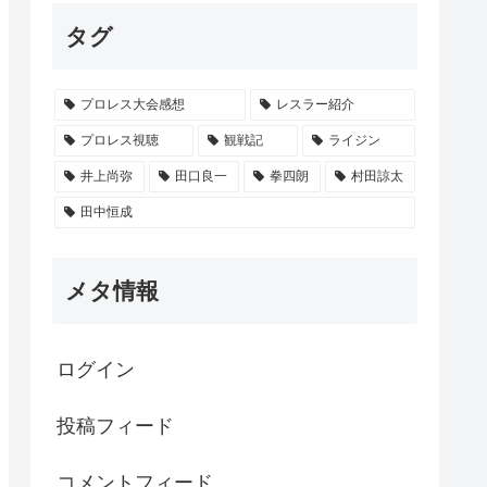
タグ
プロレス大会感想
レスラー紹介
プロレス視聴
観戦記
ライジン
井上尚弥
田口良一
拳四朗
村田諒太
田中恒成
メタ情報
ログイン
投稿フィード
コメントフィード