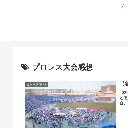
プロ
プロレス大会感想
【
新日本プロレス
20
と感
合、