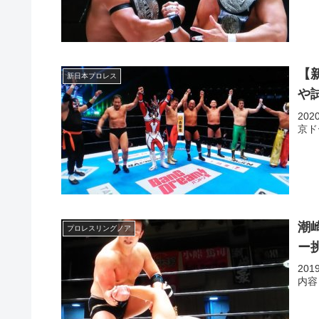
【
新日本プロレス
や
20
京ド
潮
プロレスリングノア
ー
20
内容