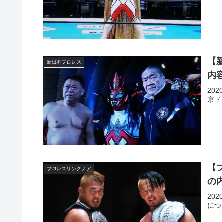
【
新日本プロレス
内
20
京ド
【
プロレスリングノア
の
20
につ