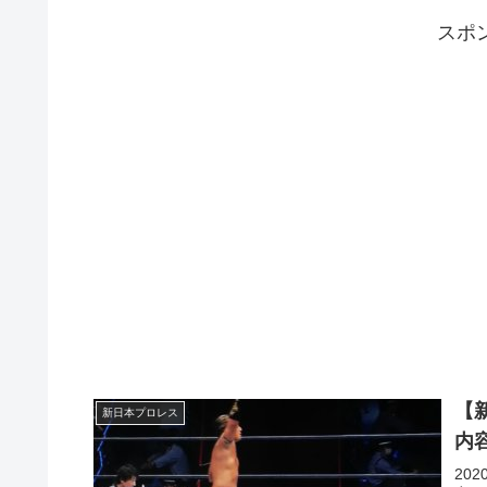
スポ
【
新日本プロレス
内
20