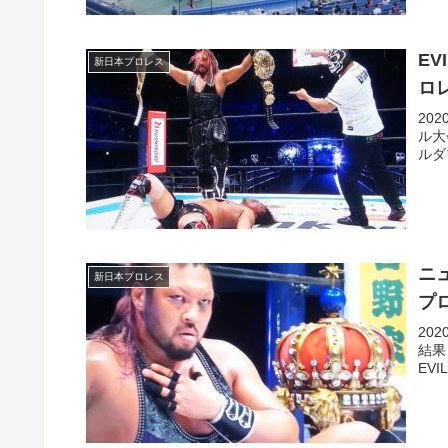
E
新日本プロレス
ロ
20
ル大
ルダ
ニ
新日本プロレス
プ
20
結果
EV