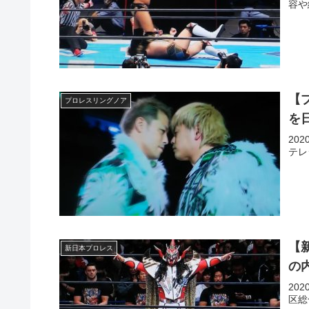
容や
【
プロレスリングノア
を
20
テレ
【
新日本プロレス
の
20
区総