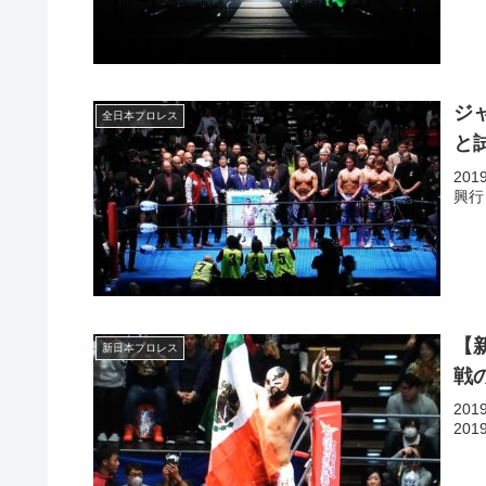
ジ
全日本プロレス
と
20
興行
【
新日本プロレス
戦
20
20