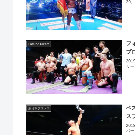
29
フ
Fortune Dream
プ
20
リー
ベ
新日本プロレス
ス
20
パー