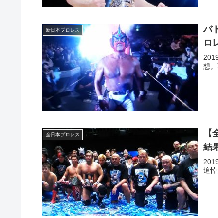
バ
新日本プロレス
ロ
20
想。
【
全日本プロレス
結
20
追悼