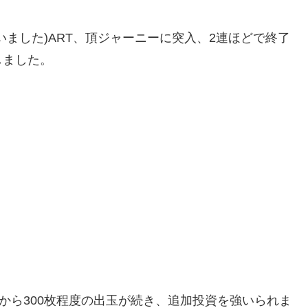
ました)ART、頂ジャーニーに突入、2連ほどで終了
しました。
から300枚程度の出玉が続き、追加投資を強いられま