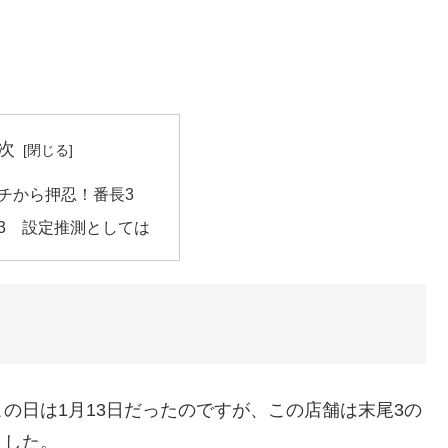
次
チから押忍！番長3
3 設定推測としては
の日は1月13日だったのですが、この店舗は末尾3の
ました。