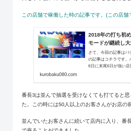
この店舗で稼働した時の記事です。(この店舗
2018年の打ち
モードが継続し大
さて、今回の記事はパチ
の記事はコチラです。パ
6日に末尾6日が強い店
超、...
kurobaku080.com
番長3は並んで抽選を受けなくても打てると思
た。この時には50人以上のお客さんがお店の
並んでいたお客さんに続いて店内に入り、番
で座ることができました。