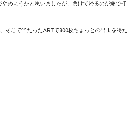
こでやめようかと思いましたが、負けて帰るのが嫌で打
り、そこで当たったARTで300枚ちょっとの出玉を得た