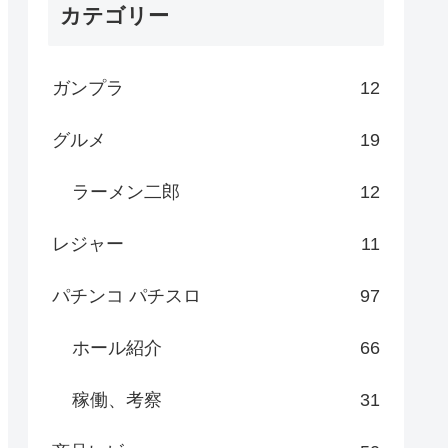
カテゴリー
ガンプラ
12
グルメ
19
ラーメン二郎
12
レジャー
11
パチンコ パチスロ
97
ホール紹介
66
稼働、考察
31