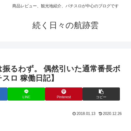
商品レビュー、観光地紹介、パチスロが中心のブログです
続く日々の航跡雲
は振るわず。 偶然引いた通常番長ボ
スロ 稼働日記】
LINE
Pinterest
コピー
2018.01.13
2020.12.26