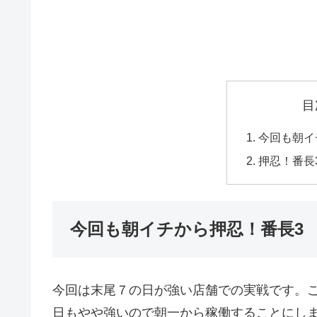
目
今回も朝イ
押忍！番長
今回も朝イチから押忍！番長3
今回は末尾７の日が強い店舗での実戦です。こ
日もやや強いので朝一から稼働することにし