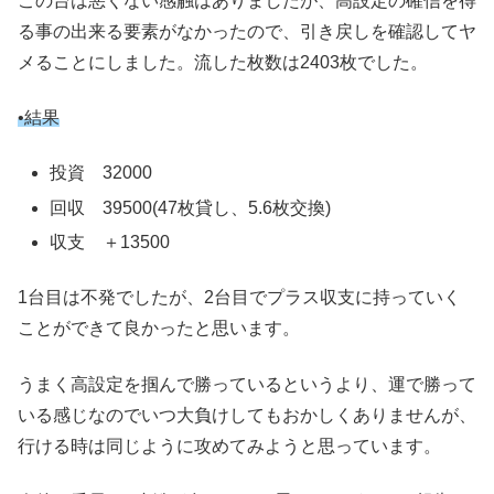
この台は悪くない感触はありましたが、高設定の確信を得
る事の出来る要素がなかったので、引き戻しを確認してヤ
メることにしました。流した枚数は2403枚でした。
•結果
投資 32000
回収 39500(47枚貸し、5.6枚交換)
収支 ＋13500
1台目は不発でしたが、2台目でプラス収支に持っていく
ことができて良かったと思います。
うまく高設定を掴んで勝っているというより、運で勝って
いる感じなのでいつ大負けしてもおかしくありませんが、
行ける時は同じように攻めてみようと思っています。