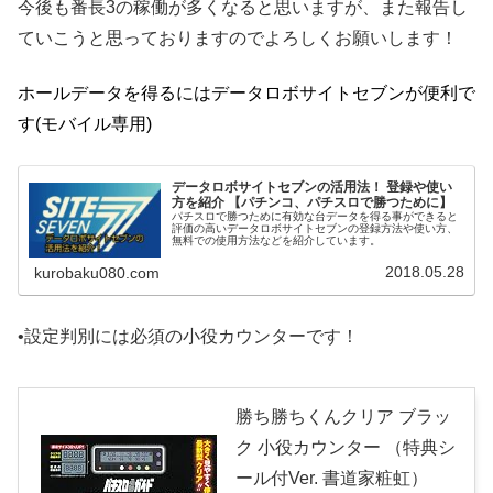
今後も番長3の稼働が多くなると思いますが、また報告し
ていこうと思っておりますのでよろしくお願いします！
ホールデータを得るにはデータロボサイトセブンが便利で
す(モバイル専用)
データロボサイトセブンの活用法！ 登録や使い
方を紹介 【パチンコ、パチスロで勝つために】
パチスロで勝つために有効な台データを得る事ができると
評価の高いデータロボサイトセブンの登録方法や使い方、
無料での使用方法などを紹介しています。
2018.05.28
kurobaku080.com
•設定判別には必須の小役カウンターです！
勝ち勝ちくんクリア ブラッ
ク 小役カウンター （特典シ
ール付Ver. 書道家粧虹）