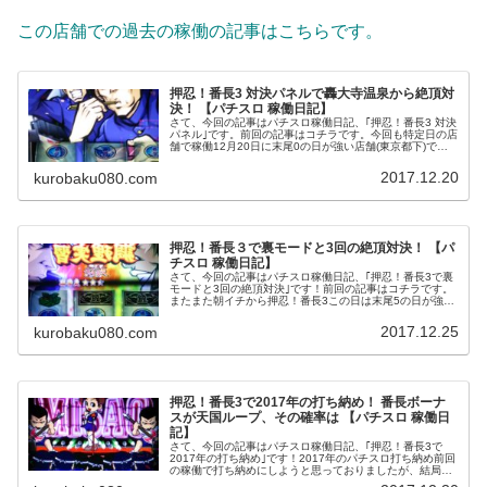
この店舗での過去の稼働の記事はこちらです。
押忍！番長3 対決パネルで轟大寺温泉から絶頂対
決！ 【パチスロ 稼働日記】
さて、今回の記事はパチスロ稼働日記、｢押忍！番長3 対決
パネル｣です。前回の記事はコチラです。今回も特定日の店
舗で稼働12月20日に末尾0の日が強い店舗(東京都下)で朝
一から打つことにしました。並びは40人ほどで自分の抽選
番号は11番でした...
2017.12.20
kurobaku080.com
押忍！番長３で裏モードと3回の絶頂対決！ 【パ
チスロ 稼働日記】
さて、今回の記事はパチスロ稼働日記、｢押忍！番長3で裏
モードと3回の絶頂対決｣です！前回の記事はコチラです。
またまた朝イチから押忍！番長3この日は末尾5の日が強い
店舗で朝一から稼働することにしました。この店舗は以前
の記事で末尾0が強い店舗で...
2017.12.25
kurobaku080.com
押忍！番長3で2017年の打ち納め！ 番長ボーナ
スが天国ループ、その確率は 【パチスロ 稼働日
記】
さて、今回の記事はパチスロ稼働日記、｢押忍！番長3で
2017年の打ち納め｣です！2017年のパチスロ打ち納め前回
の稼働で打ち納めにしようと思っておりましたが、結局打
ちたくなって稼働することにしました。前回の稼働はコチ