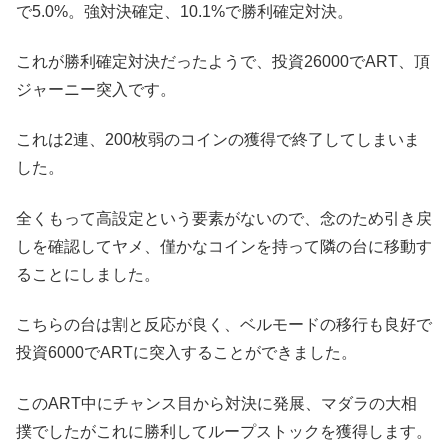
で5.0%。強対決確定、10.1%で勝利確定対決。
これが勝利確定対決だったようで、投資26000でART、頂
ジャーニー突入です。
これは2連、200枚弱のコインの獲得で終了してしまいま
した。
全くもって高設定という要素がないので、念のため引き戻
しを確認してヤメ、僅かなコインを持って隣の台に移動す
ることにしました。
こちらの台は割と反応が良く、ベルモードの移行も良好で
投資6000でARTに突入することができました。
このART中にチャンス目から対決に発展、マダラの大相
撲でしたがこれに勝利してループストックを獲得します。