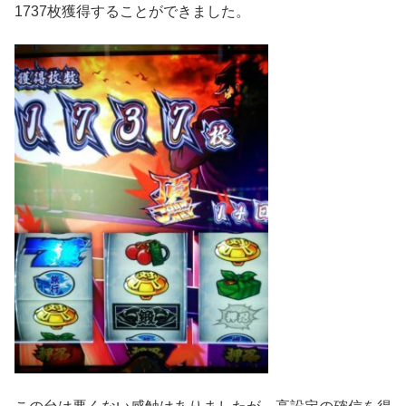
1737枚獲得することができました。