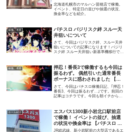
北海道札幌市のマルハン苗穂店で稼働。
イベント、特定日の並びや抽選の状況、
換金率などを紹介。
パチスロ バジリスク絆 スルー天
稼働、考察
井狙いについて
さて、今回はバジリスク絆、スルー天井
狙いについての記事になります！バジリ
スク絆 スルー天井狙い新基準機移行で旧
基準機の撤去が進む中、未だにメイン機
種として人気を誇っています。撤去はい
つになるか気になるところですが、まだ
押忍！番長3で稼働するも今回は
稼働、考察
しばらくは設置されてい...
振るわず。 偶然引いた通常番長
ボーナスに惑わされました 【パ
チスロ 稼働日記】
さて、今回はパチスロ稼働日記、｢押忍！
番長3、今回は振るわず…｣です。前回の
記事はコチラです。今回も朝イチから押
忍！番長3今回は末尾７の日が強い店舗で
の実戦です。この日は1月13日だったので
すが、この店舗は末尾3の日もやや強いの
エスパス1300新小岩北口駅前店
ホール紹介
で朝一から稼...
で稼働！ イベントの並び、抽選
の状況や換金率は 【パチスロ 稼
働日記】
JR総武線、新小岩駅前の大型店であるエ