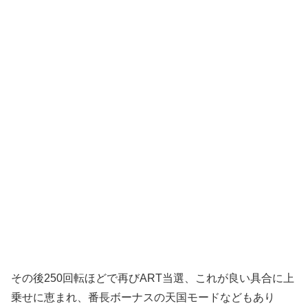
その後250回転ほどで再びART当選、これが良い具合に上
乗せに恵まれ、番長ボーナスの天国モードなどもあり