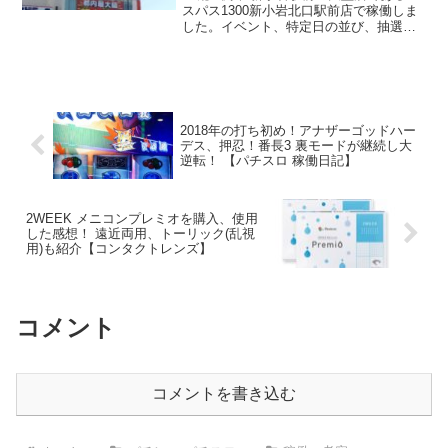
スパス1300新小岩北口駅前店で稼働しま
した。イベント、特定日の並び、抽選の
状況や換金率などを紹介します！
2018年の打ち初め！アナザーゴッドハー
デス、押忍！番長3 裏モードが継続し大
逆転！ 【パチスロ 稼働日記】
2WEEK メニコンプレミオを購入、使用
した感想！ 遠近両用、トーリック(乱視
用)も紹介【コンタクトレンズ】
コメント
コメントを書き込む