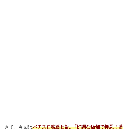
さて、今回は
パチスロ稼働日記、｢好調な店舗で押忍！番