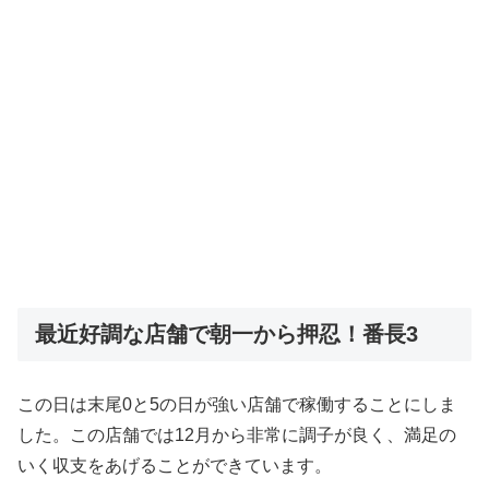
最近好調な店舗で朝一から押忍！番長3
この日は末尾0と5の日が強い店舗で稼働することにしま
した。この店舗では12月から非常に調子が良く、満足の
いく収支をあげることができています。