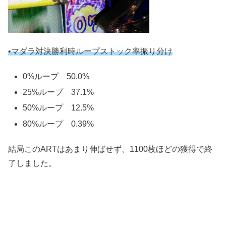
•マダラ対決勝利時ループストック率振り分け
0%ループ 50.0%
25%ループ 37.1%
50%ループ 12.5%
80%ループ 0.39%
結局このARTはあまり伸ばせず、1100枚ほどの獲得で終
了しました。