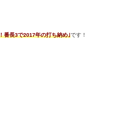
番長3で2017年の打ち納め｣
です！