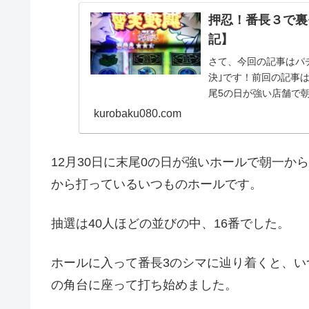
押忍！番長３で裏
記】
さて、今回の記事はパ
決｣です！前回の記事
尾5の日が強い店舗で
末尾0が強い店舗で...
kurobaku080.com
12月30日に末尾0の日が強いホールで朝一か
から打っているいつものホールです。
抽選は40人ほどの並びの中、16番でした。
ホールに入って番長3のシマに辿り着くと、
の角台に座って打ち始めました。