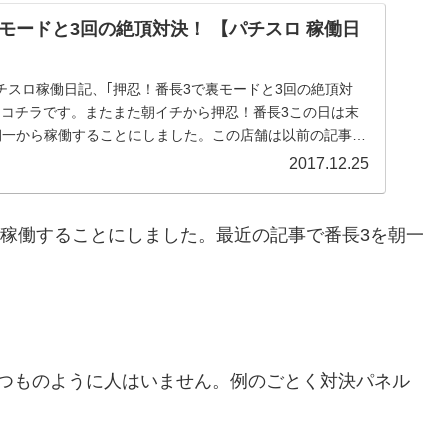
モードと3回の絶頂対決！ 【パチスロ 稼働日
チスロ稼働日記、｢押忍！番長3で裏モードと3回の絶頂対
はコチラです。またまた朝イチから押忍！番長3この日は末
朝一から稼働することにしました。この店舗は以前の記事で
2017.12.25
ら稼働することにしました。最近の記事で番長3を朝一
いつものように人はいません。例のごとく対決パネル