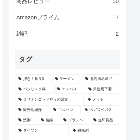
商品レビュー
50
Amazonプライム
7
雑記
2
タグ
押忍！番長3
ラーメン
北海道名産品
バジリスク絆
エスパス
男性用下着
ミリオンゴッド神々の凱旋
メッセ
観光地紹介
マルハン
ベガスベガス
洗剤
路線
グランパ
無印良品
ダイソン
殺虫剤