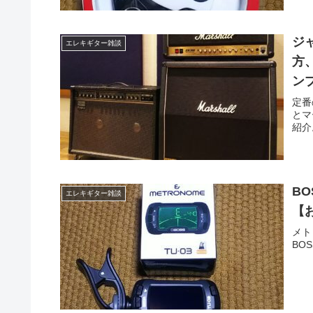
ジャ
エレキギター雑談
方
ン
定番
とマ
紹介
B
エレキギター雑談
【
メト
BO