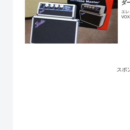
ダ
エレ
VO
スポ