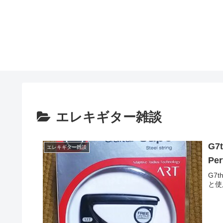
エレキギター雑談
G
エレキギター雑談
Pe
G7
と使