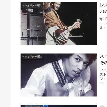
レ
エレキギター雑談
バ
ギブ
ー・
ル・
ス
エレキギター雑談
そ
フェ
スト
フ・
ー。