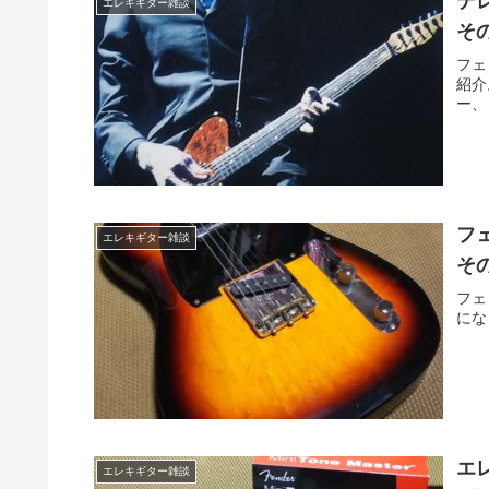
テ
エレキギター雑談
そ
フェ
紹介
ー、
フ
エレキギター雑談
そ
フェ
にな
エ
エレキギター雑談