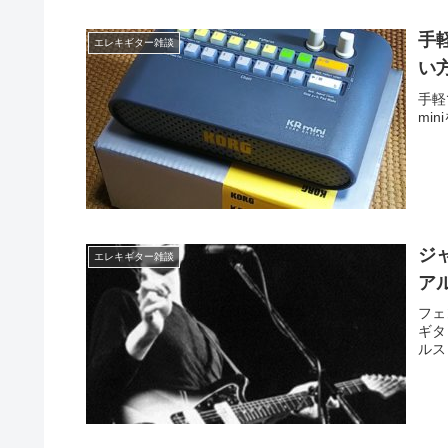
手
エレキギター雑談
い
手軽
mi
ジ
エレキギター雑談
ア
フェ
ギタ
ルス