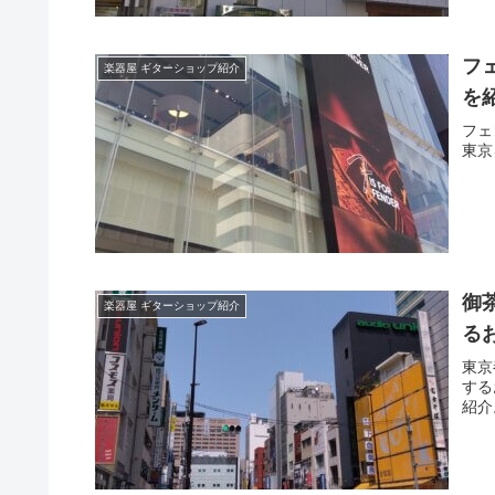
フ
楽器屋 ギターショップ紹介
を
フェ
東京
御
楽器屋 ギターショップ紹介
る
東京
する
紹介