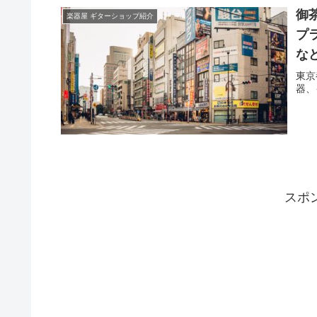
御
楽器屋 ギターショップ紹介
プ
な
東京
器、
スポ