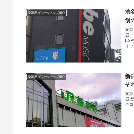
渋
楽器屋 ギターショップ紹介
舗
東京
器、
ES
ィッ
CLO
新
楽器屋 ギターショップ紹介
ぞ
東京
器 
クロ