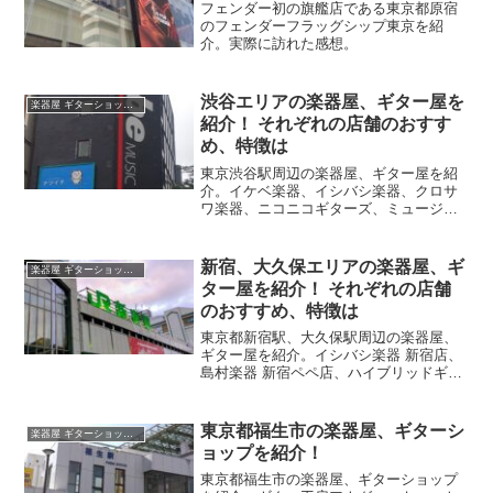
フェンダー初の旗艦店である東京都原宿
のフェンダーフラッグシップ東京を紹
介。実際に訪れた感想。
渋谷エリアの楽器屋、ギター屋を
楽器屋 ギターショップ紹介
紹介！ それぞれの店舗のおすす
め、特徴は
東京渋谷駅周辺の楽器屋、ギター屋を紹
介。イケベ楽器、イシバシ楽器、クロサ
ワ楽器、ニコニコギターズ、ミュージッ
クランドKEY、ESP渋谷クラフトハウ
ス、フーチーズ、WALKiN'、Blue-Gアコ
ースティックギターズ、ナンシー渋谷
新宿、大久保エリアの楽器屋、ギ
楽器屋 ギターショップ紹介
店、メインストリートギター、CLOUD9
ター屋を紹介！ それぞれの店舗
Vintage Guitarsのおすすめの特徴を紹
のおすすめ、特徴は
介。
東京都新宿駅、大久保駅周辺の楽器屋、
ギター屋を紹介。イシバシ楽器 新宿店、
島村楽器 新宿ペペ店、ハイブリッドギタ
ーズ、TC楽器、クロサワ楽器 日本総本店
のアクセスやおすすめの特徴を紹介。
東京都福生市の楽器屋、ギターシ
楽器屋 ギターショップ紹介
ョップを紹介！
東京都福生市の楽器屋、ギターショップ