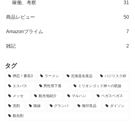
稼働、考察
31
商品レビュー
50
Amazonプライム
7
雑記
2
タグ
押忍！番長3
ラーメン
北海道名産品
バジリスク絆
エスパス
男性用下着
ミリオンゴッド神々の凱旋
メッセ
観光地紹介
マルハン
ベガスベガス
洗剤
路線
グランパ
無印良品
ダイソン
殺虫剤