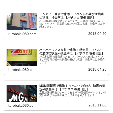
テンガイ三鷹店で稼働！ イベントの並びや抽選
の状況、換金率は 【パチスロ 稼働日記】
JR三鷹駅前の優良店であるテンガイ三鷹店で稼働しまし
た。イベント、特定日の並びや抽選の状況、換金率などを
紹介します。
2018.04.20
kurobaku080.com
ハイパージアス立川で稼働！ 特定日、イベント
の並びの状況や換金率は 【パチスロ 稼働日記】
JR立川駅前の優良店であるハイパージアス立川のイベン
ト、特定日の朝一の抽選や並びの状況、換金率などを紹介
します！
2018.04.25
kurobaku080.com
MGM国領店で稼働！ イベントの並び、抽選の状
況や換金率は 【パチスロ 稼働日記】
京王線国領駅前のホールであるMGM国領店のイベント、特
定日の並びや抽選の状況、換金率を紹介します！
2018.11.06
kurobaku080.com