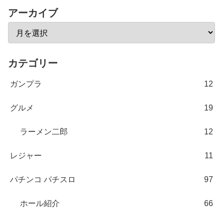
アーカイブ
カテゴリー
ガンプラ
12
グルメ
19
ラーメン二郎
12
レジャー
11
パチンコ パチスロ
97
ホール紹介
66