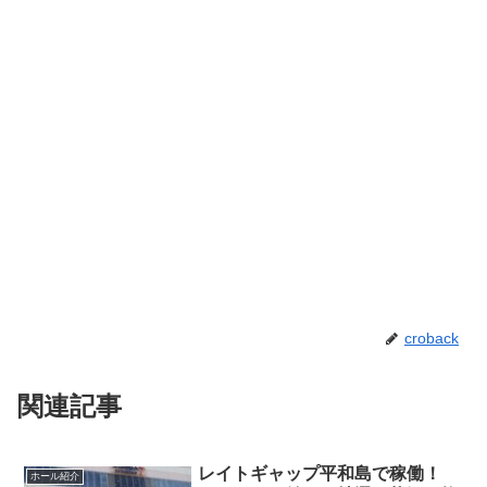
croback
関連記事
レイトギャップ平和島で稼働！
ホール紹介