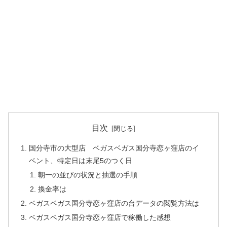
目次
国分寺市の大型店 ベガスベガス国分寺恋ヶ窪店のイ
ベント、特定日は末尾5のつく日
朝一の並びの状況と抽選の手順
換金率は
ベガスベガス国分寺恋ヶ窪店の台データの閲覧方法は
ベガスベガス国分寺恋ヶ窪店で稼働した感想