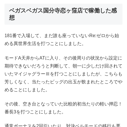
ベガスベガス国分寺恋ヶ窪店で稼働した感
想
181番で入場して、まだ誰も座っていないRe:ゼロから始
める異世界生活を打つことにしました。
モードA天井からATに入り、その後周りの状況から設定に
期待できないだろうと判断して、朝一に少しだけ回されて
いたマイジャグラーⅢを打つことにしましたが、こちらも
芳しくなく、当たったビッグの出玉が飲まれたところでや
めることにしました。
その後、空き台となっていた比較的初当たりの軽い押忍！
番長3を打つことにしました。
通常ボーナスを2回引いたり、対決ベルモードの移行も悪