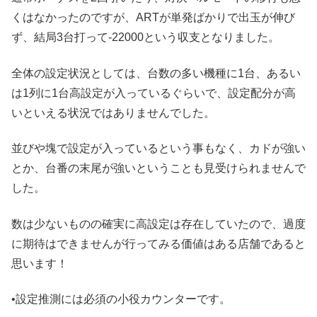
くはなかったのですが、ARTが単発ばかりで出玉が伸び
ず、結局3台打って-22000という収支となりました。
全体の設定状況としては、台数の多い機種に1台、あるい
は1列に1台高設定が入っているぐらいで、設定配分が高
いといえる状況ではありませんでした。
並びや塊で設定が入っているという事もなく、カドが強い
とか、台番の末尾が強いということも見受けられませんで
した。
数は少ないものの確実に高設定は存在していたので、過度
に期待はできませんが行ってみる価値はある店舗であると
思います！
•設定推測には必須の小役カウンターです。