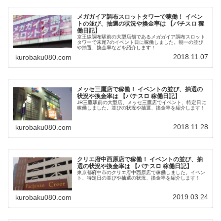
メガガイア調布スロットタワーで稼働！ イベン
トの並び、抽選の状況や換金率は 【パチスロ 稼
働日記】
京王線調布駅前の大型店舗であるメガガイア調布スロット
タワーで末尾7のイベント日に稼働しました。朝一の並び
や抽選、換金率などを紹介します！
2018.11.07
kurobaku080.com
メッセ三鷹店で稼働！ イベントの並び、抽選の
状況や換金率は 【パチスロ 稼働日記】
JR三鷹駅前の大型店、メッセ三鷹店でイベント、特定日に
稼働しました。並びの状況や抽選、換金率を紹介します！
2018.11.28
kurobaku080.com
クリエ府中西原店で稼働！ イベントの並び、抽
選の状況や換金率は 【パチスロ 稼働日記】
東京都府中市のクリエ府中西原店で稼働しました。イベン
ト、特定日の並びや抽選の状況、換金率を紹介します！
2019.03.24
kurobaku080.com