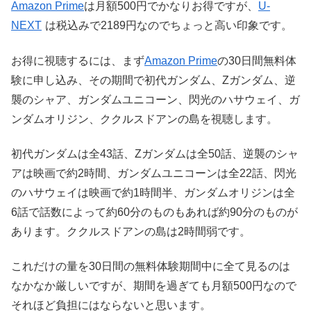
Amazon Prime
は月額500円でかなりお得ですが、
U-
NEXT
は税込みで2189円なのでちょっと高い印象です。
お得に視聴するには、まず
Amazon Prime
の30日間無料体
験に申し込み、その期間で初代ガンダム、Zガンダム、逆
襲のシャア、ガンダムユニコーン、閃光のハサウェイ、ガ
ンダムオリジン、ククルスドアンの島を視聴します。
初代ガンダムは全43話、Zガンダムは全50話、逆襲のシャ
アは映画で約2時間、ガンダムユニコーンは全22話、閃光
のハサウェイは映画で約1時間半、ガンダムオリジンは全
6話で話数によって約60分のものもあれば約90分のものが
あります。ククルスドアンの島は2時間弱です。
これだけの量を30日間の無料体験期間中に全て見るのは
なかなか厳しいですが、期間を過ぎても月額500円なので
それほど負担にはならないと思います。