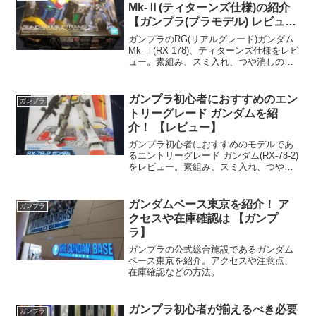
Mk-Ⅱ(ティターンズ仕様)の紹介
【ガンプラ(プラモデル) レビュ
ー】
ガンプラのRG(リアルグレード)ガンダム
Mk-Ⅱ(RX-178)、ティターンズ仕様をレビ
ュー。素組み、スミ入れ、つや消しの手
順、やり方を紹介。
ガンプラ初心者におすすめのエン
ガンプラ
トリーグレード ガンダムを紹
介！ 【レビュー】
ガンプラ初心者におすすめのモデルであ
るエントリーグレード ガンダム(RX-78-2)
をレビュー。素組み、スミ入れ、つや消
しの工程と使った道具を紹介。
ガンダムベース東京を紹介！ ア
ガンプラ
クセスや在庫確認は 【ガンプ
ラ】
ガンプラの公式総合施設であるガンダム
ベース東京を紹介。アクセスや注意点、
在庫確認などの方法。
ガンプラ初心者が揃えるべき必要
ガンプラ