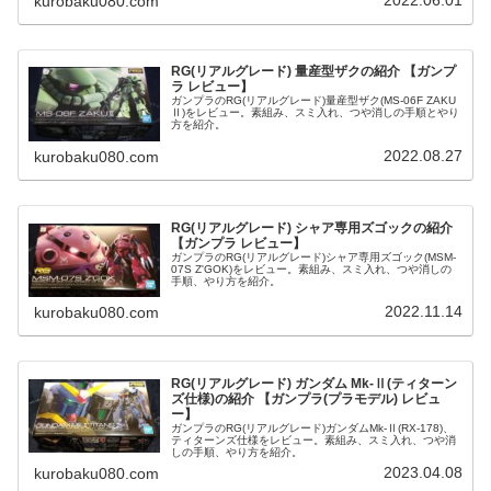
2022.06.01
kurobaku080.com
RG(リアルグレード) 量産型ザクの紹介 【ガンプ
ラ レビュー】
ガンプラのRG(リアルグレード)量産型ザク(MS-06F ZAKU
Ⅱ)をレビュー。素組み、スミ入れ、つや消しの手順とやり
方を紹介。
2022.08.27
kurobaku080.com
RG(リアルグレード) シャア専用ズゴックの紹介
【ガンプラ レビュー】
ガンプラのRG(リアルグレード)シャア専用ズゴック(MSM-
07S Z'GOK)をレビュー。素組み、スミ入れ、つや消しの
手順、やり方を紹介。
2022.11.14
kurobaku080.com
RG(リアルグレード) ガンダム Mk-Ⅱ(ティターン
ズ仕様)の紹介 【ガンプラ(プラモデル) レビュ
ー】
ガンプラのRG(リアルグレード)ガンダムMk-Ⅱ(RX-178)、
ティターンズ仕様をレビュー。素組み、スミ入れ、つや消
しの手順、やり方を紹介。
2023.04.08
kurobaku080.com