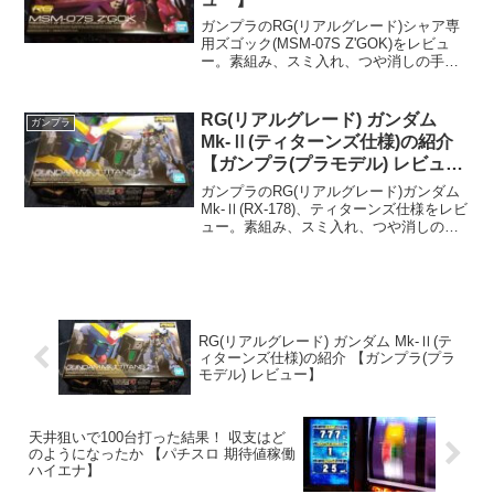
ガンプラのRG(リアルグレード)シャア専
用ズゴック(MSM-07S Z'GOK)をレビュ
ー。素組み、スミ入れ、つや消しの手
順、やり方を紹介。
RG(リアルグレード) ガンダム
ガンプラ
Mk-Ⅱ(ティターンズ仕様)の紹介
【ガンプラ(プラモデル) レビュ
ー】
ガンプラのRG(リアルグレード)ガンダム
Mk-Ⅱ(RX-178)、ティターンズ仕様をレビ
ュー。素組み、スミ入れ、つや消しの手
順、やり方を紹介。
RG(リアルグレード) ガンダム Mk-Ⅱ(テ
ィターンズ仕様)の紹介 【ガンプラ(プラ
モデル) レビュー】
天井狙いで100台打った結果！ 収支はど
のようになったか 【パチスロ 期待値稼働
ハイエナ】