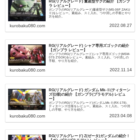
RG(リアルグレード) 量産型ザクの紹介 【ガンプ
ラ レビュー】
ガンプラのRG(リアルグレード)量産型ザク(MS-06F ZAKU
Ⅱ)をレビュー。素組み、スミ入れ、つや消しの手順とやり
方を紹介。
2022.08.27
kurobaku080.com
RG(リアルグレード) シャア専用ズゴックの紹介
【ガンプラ レビュー】
ガンプラのRG(リアルグレード)シャア専用ズゴック(MSM-
07S Z'GOK)をレビュー。素組み、スミ入れ、つや消しの
手順、やり方を紹介。
2022.11.14
kurobaku080.com
RG(リアルグレード) ガンダム Mk-Ⅱ(ティターン
ズ仕様)の紹介 【ガンプラ(プラモデル) レビュ
ー】
ガンプラのRG(リアルグレード)ガンダムMk-Ⅱ(RX-178)、
ティターンズ仕様をレビュー。素組み、スミ入れ、つや消
しの手順、やり方を紹介。
2023.04.08
kurobaku080.com
RG(リアルグレード) Z(ゼータ)ガンダムの紹介！